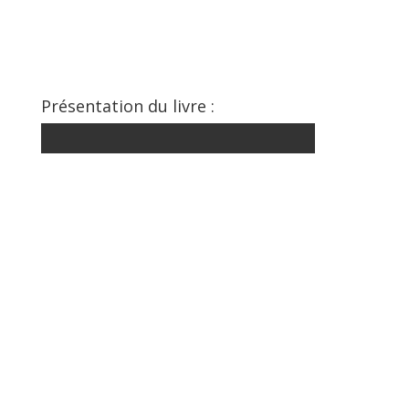
Présentation du livre :
Catégories
Articles
Concert
Échanges & Réponses