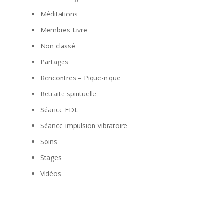
Méditations
à
Membres Livre
Non classé
Partages
Rencontres – Pique-nique
Retraite spirituelle
à
Séance EDL
Séance Impulsion Vibratoire
Soins
Stages
Vidéos
à