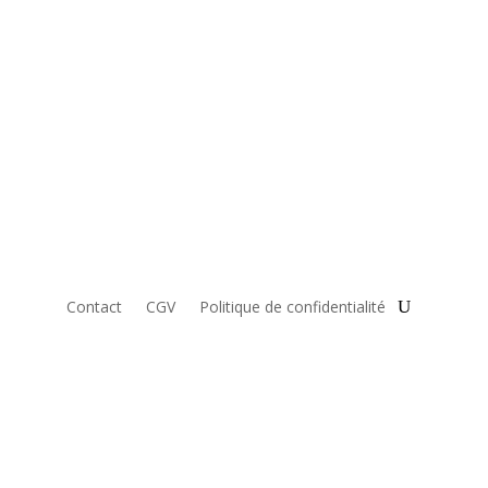
Contact
CGV
Politique de confidentialité
Livre audio et programme
d’accompagnement : « Se libérer et vivre la
magie de la Vie » offert sur YouTube ICI…
05/08/2026 Emission autour du livre