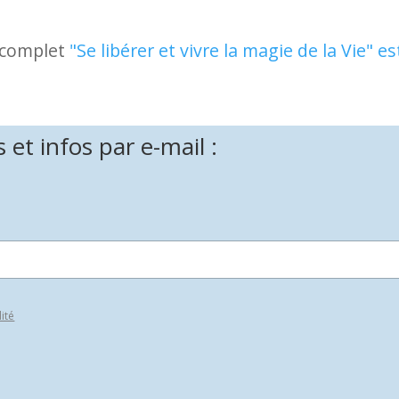
e complet
"Se libérer et vivre la magie de la Vie" es
et infos par e-mail :
lité