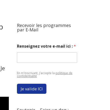
p
Recevoir les programmes
par E-Mail
Renseignez votre e-mail ici :
*
Je
En m'inscrivant, j'accepte la
politique de
confidentialité
Je valide ICI
Soutenir – Faire un don :