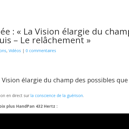
ée : « La Vision élargie du cham
Suis – Le relâchement »
ions
,
Vidéos
|
0 commentaires
 Vision élargie du champ des possibles que 
ion en direct sur
la conscience de la guérison
.
oix plus HandPan 432 Hertz :