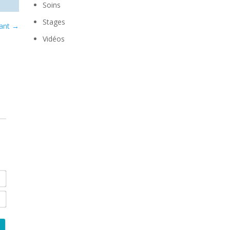
Soins
Stages
vant
→
Vidéos
07/07/2026 Emission autour du livre Questi
Nom*
E-
mail*