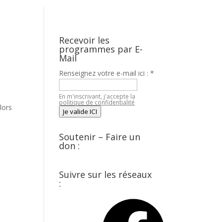
Recevoir les
programmes par E-
Mail
Renseignez votre e-mail ici :
*
En m'inscrivant, j'accepte la
politique de confidentialité
lors
Je valide ICI
Soutenir – Faire un
don :
Suivre sur les réseaux
:
Facebook