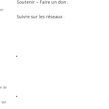
Soutenir – Faire un don :
 en
Suivre sur les réseaux :
Facebook
YouTube
pe de
 qui
SoundCloud