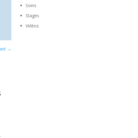
Soins
Stages
Vidéos
vant
→
s
s