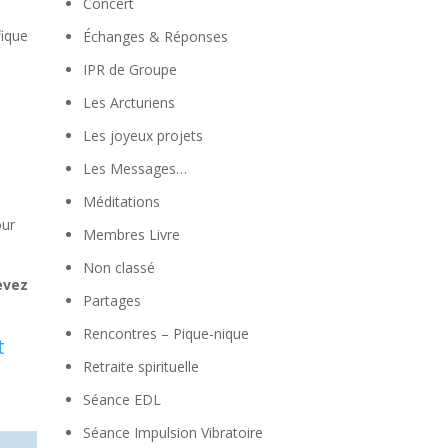
Concert
fique
Échanges & Réponses
IPR de Groupe
Les Arcturiens
Les joyeux projets
Les Messages…
Méditations
our
Membres Livre
Non classé
evez
Partages
Rencontres – Pique-nique
t
Retraite spirituelle
Séance EDL
Séance Impulsion Vibratoire