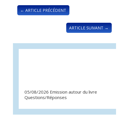
←
ARTICLE PRÉCÉDENT
ARTICLE SUIVANT
→
05/08/2026 Emission autour du livre
07/07/
Questions/Réponses
Quest