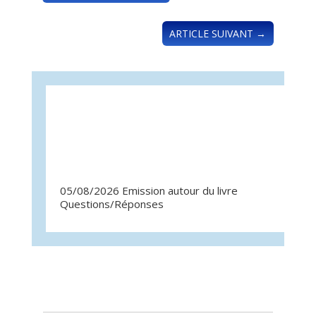
ARTICLE SUIVANT
→
05/08/2026 Emission autour du livre
07/07/
Questions/Réponses
Quest