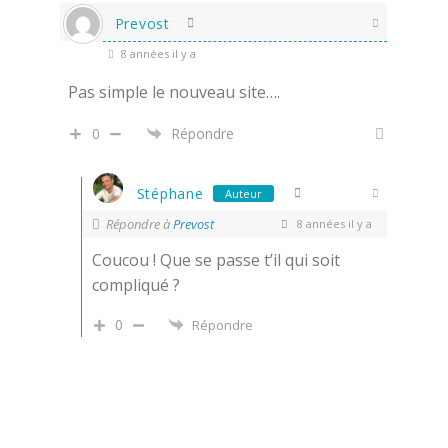
Prevost
8 années il y a
Pas simple le nouveau site….
0
Répondre
Stéphane
Auteur
Répondre à
Prevost
8 années il y a
Coucou ! Que se passe t’il qui soit
compliqué ?
0
Répondre