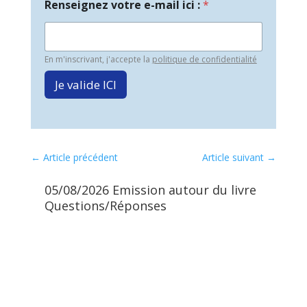
Renseignez votre e-mail ici :
*
En m'inscrivant, j'accepte la
politique de confidentialité
Je valide ICI
←
Article précédent
Article suivant
→
05/08/2026 Emission autour du livre
07
Questions/Réponses
Qu