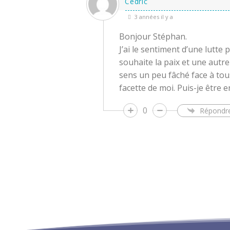
Cédric
3 années il y a
Bonjour Stéphan.
J’ai le sentiment d’une lutte
souhaite la paix et une autre
sens un peu fâché face à tou
facette de moi. Puis-je être e
0
Répondr