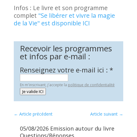
Infos : Le livre et son programme
complet
"Se libérer et vivre la magie
de la Vie" est disponible ICI
Recevoir les programmes
et infos par e-mail :
Renseignez votre e-mail ici :
*
En m'inscrivant, j'accepte la
politique de confidentialité
Je valide ICI
←
Article précédent
Article suivant
→
05/08/2026 Emission autour du livre
07
Questions/Réponses
Qu